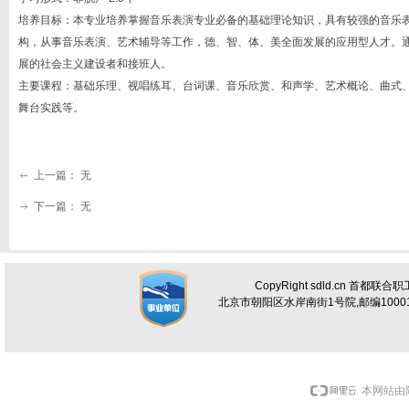
培养目标：本专业培养掌握音乐表演专业必备的基础理论知识，具有较强的音乐
构，从事音乐表演、艺术辅导等工作，德、智、体、美全面发展的应用型人才。
展的社会主义建设者和接班人。
主要课程：基础乐理、视唱练耳、台词课、音乐欣赏、和声学、艺术概论、曲式
舞台实践等。
上一篇：
无
ꂃ
下一篇：
无
ꁹ
CopyRight sdld.cn 首都联
北京市朝阳区水岸南街1号院,邮编100012 电话
本网站由