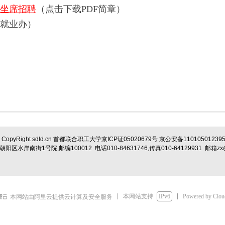
坐席招聘
（点击下载PDF简章）
生就业办）
CopyRight sdld.cn 首都联合职工大学京ICP证05020679号 京公安备11010501239
阳区水岸南街1号院,邮编100012 电话010-84631746,传真010-64129931 邮箱zx@s
本网站支持
IPv6
Powered by Clo
本网站由阿里云提供云计算及安全服务