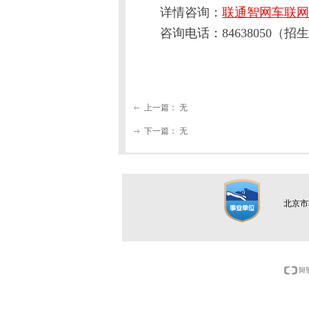
详情咨询：
联通智网车联网
咨询电话：84638050（招
上一篇：
无
ꂃ
下一篇：
无
ꁹ
北京市朝