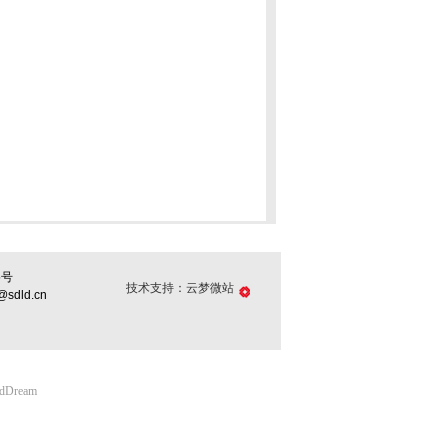
5号
技术支持：云梦微站
dld.cn
udDream