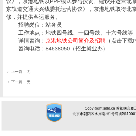
议》，京港地铁以PPP模式参与投资、建设并运营北京
京轨道交通大兴线委托运营协议》，京港地铁取得北
修，并提供客运服务。
招聘岗位：站务员
工作地点：地铁四号线、十四号线、十六号线等
详情咨询：
京港地铁公司简介及招聘
（点击下载P
咨询电话：84638050（招生就业办）
上一篇：
无
ꂃ
下一篇：
无
ꁹ
CopyRight sdld.cn 首都联
北京市朝阳区水岸南街1号院,邮编100012 电话